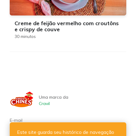
Creme de feijão vermelho com croutôns
e crispy de couve
30 minutos
Uma marca da
Cravil
E-mail
cravil@cravil.com.br
Este site guarda seu histórico de navegação