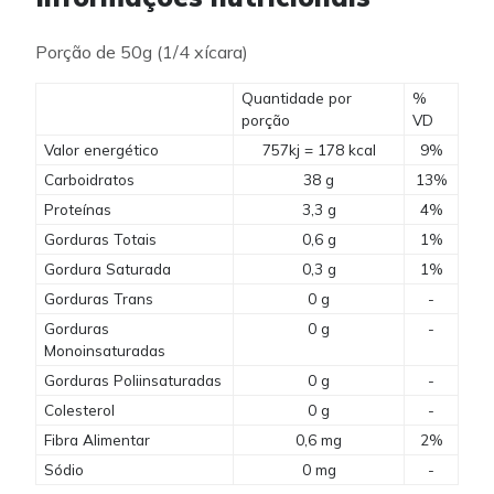
Porção de 50g (1/4 xícara)
Quantidade por
%
porção
VD
Valor energético
757kj = 178 kcal
9%
Carboidratos
38 g
13%
Proteínas
3,3 g
4%
Gorduras Totais
0,6 g
1%
Gordura Saturada
0,3 g
1%
Gorduras Trans
0 g
-
Gorduras
0 g
-
Monoinsaturadas
Gorduras Poliinsaturadas
0 g
-
Colesterol
0 g
-
Fibra Alimentar
0,6 mg
2%
Sódio
0 mg
-