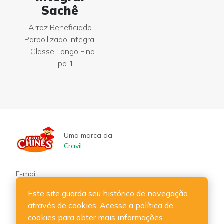
Sachê
Arroz Beneficiado
Parboilizado Integral
- Classe Longo Fino
- Tipo 1
Uma marca da
Cravil
E-mail
cravil@cravil.com.br
Este site guarda seu histórico de navegação
através de cookies. Acesse a
política de
Telefone
cookies
para obter mais informações.
47 3531-3000