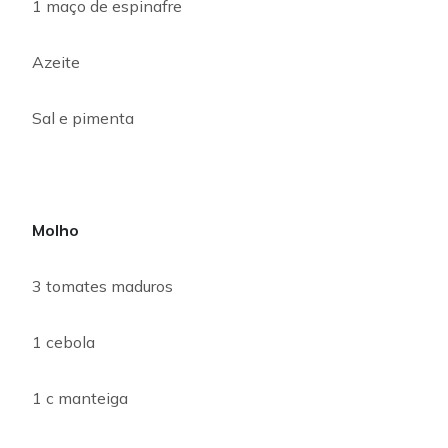
1 maço de espinafre
Azeite
Sal e pimenta
Molho
3 tomates maduros
1 cebola
1 c manteiga